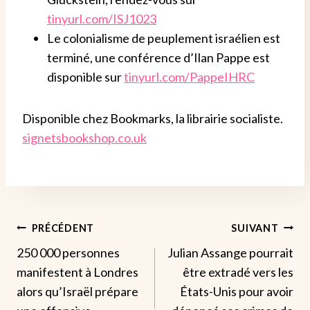
tinyurl.com/ISJ1023
Le colonialisme de peuplement israélien est
terminé, une conférence d’Ilan Pappe est
disponible sur
tinyurl.com/PappeIHRC
Disponible chez Bookmarks, la librairie socialiste.
signetsbookshop.co.uk
Navigation
PRÉCÉDENT
SUIVANT
250 000 personnes
Julian Assange pourrait
De
manifestent à Londres
être extradé vers les
L’article
alors qu’Israël prépare
États-Unis pour avoir