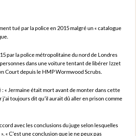
ent tué par la police en 2015 malgré un « catalogue
que.
5 par la police métropolitaine du nord de Londres
is personnes dans une voiture tentant de libérer Izzet
own Court depuis le HMP Wormwood Scrubs.
 : « Jermaine était mort avant de monter dans cette
r j’ai toujours dit qu’il aurait dû aller en prison comme
accord avec les conclusions du juge selon lesquelles
 ». « C’est une conclusion que je ne peux pas