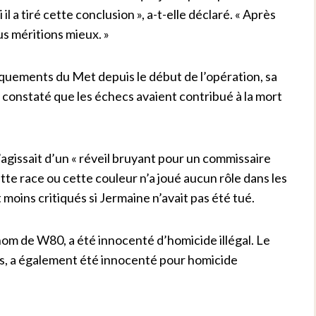
l a tiré cette conclusion », a-t-elle déclaré. « Après
s méritions mieux. »
quements du Met depuis le début de l’opération, sa
as constaté que les échecs avaient contribué à la mort
agissait d’un « réveil bruyant pour un commissaire
tte race ou cette couleur n’a joué aucun rôle dans les
 moins critiqués si Jermaine n’avait pas été tué.
e nom de W80, a été innocenté d’homicide illégal. Le
s, a également été innocenté pour homicide