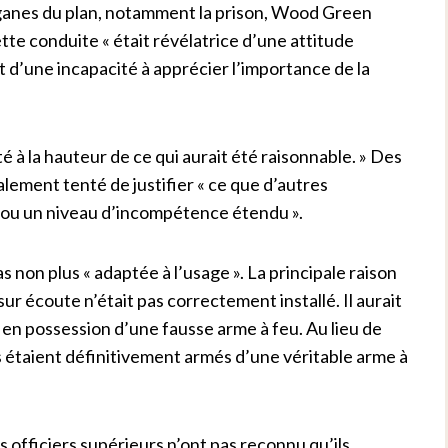
organes du plan, notamment la prison, Wood Green
tte conduite « était révélatrice d’une attitude
 d’une incapacité à apprécier l’importance de la
té à la hauteur de ce qui aurait été raisonnable. » Des
alement tenté de justifier « ce que d’autres
 ou un niveau d’incompétence étendu ».
as non plus « adaptée à l’usage ». La principale raison
ur écoute n’était pas correctement installé. Il aurait
 en possession d’une fausse arme à feu. Au lieu de
ls étaient définitivement armés d’une véritable arme à
s officiers supérieurs n’ont pas reconnu qu’ils