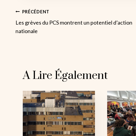
Navigation
PRÉCÉDENT
Les grèves du PCS montrent un potentiel d’action
De
nationale
L’article
A Lire Également