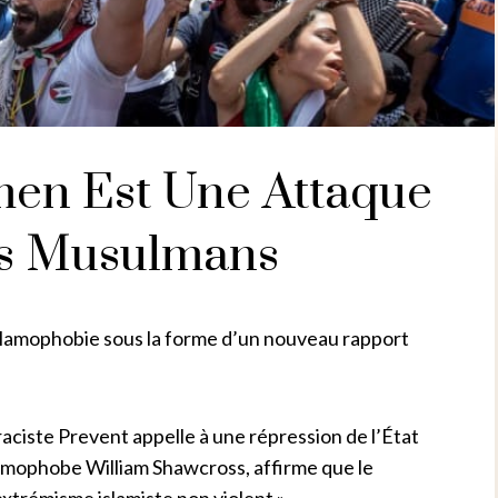
en Est Une Attaque
es Musulmans
islamophobie sous la forme d’un nouveau rapport
raciste Prevent appelle à une répression de l’État
slamophobe William Shawcross, affirme que le
extrémisme islamiste non violent ».