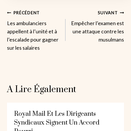
Navigation
PRÉCÉDENT
SUIVANT
Les ambulanciers
Empêcher l’examen est
De
appellent à l’unité et à
une attaque contre les
L’article
l’escalade pour gagner
musulmans
sur les salaires
A Lire Également
Royal Mail Et Les Dirigeants
Syndicaux Signent Un Accord