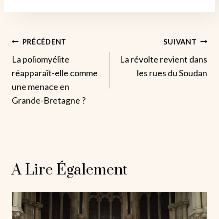
Navigation
PRÉCÉDENT
SUIVANT
La poliomyélite
La révolte revient dans
De
réapparaît-elle comme
les rues du Soudan
L’article
une menace en
Grande-Bretagne ?
A Lire Également