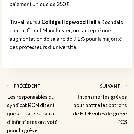
paiement unique de 250 £.
Travailleurs à
Collège Hopwood Hall
à Rochdale
dans le Grand Manchester, ont accepté une
augmentation de salaire de 9,2% pour la majorité
des professeurs d’université.
Navigation
PRÉCÉDENT
SUIVANT
Les responsables du
Intensifier les grèves
De
syndicat RCN disent
pour battre les patrons
L’article
que «de larges pans»
de BT + votes de grève
d’infirmières ont voté
PCS
pour la grève