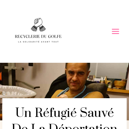
Skip
to
content
Un Réfugié Sauvé