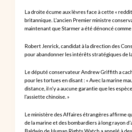
La droite écume aux lèvres face à cette « reddit
britannique. L’ancien Premier ministre conserva
maintenant que Starmer a été dénoncé comme u
Robert Jenrick, candidat à la direction des Conser
pour abandonner les intérêts stratégiques de 
Le député conservateur Andrew Griffith a cac
pour les tortues en disant : « Avec la marine ma
distance, il n'y a aucune garantie que les espèc
l'assiette chinoise. »
Le ministère des Affaires étrangères affirme que 
de la marine et des bombardiers à long rayon d’
Baldwin de Human Rights Watch a appelé à des