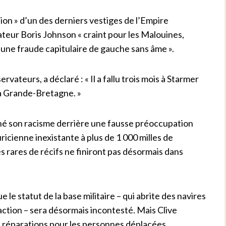
ion » d’un des derniers vestiges de l’Empire
teur Boris Johnson « craint pour les Malouines,
ne fraude capitulaire de gauche sans âme ».
vateurs, a déclaré : « Il a fallu trois mois à Starmer
la Grande-Bretagne. »
hé son racisme derrière une fausse préoccupation
uricienne inexistante à plus de 1 000 milles de
es rares de récifs ne finiront pas désormais dans
le statut de la base militaire – qui abrite des navires
action – sera désormais incontesté. Mais Clive
 réparations pour les personnes déplacées.