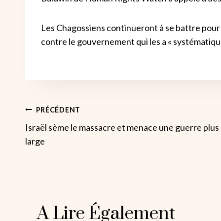
Les Chagossiens continueront à se battre pour 
contre le gouvernement qui les a « systématiq
Navigation
PRÉCÉDENT
Israël sème le massacre et menace une guerre plus
De
large
L’article
A Lire Également