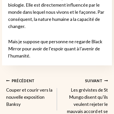
biologie. Elle est directement influencée par le
monde dans lequel nous vivons et le façonne. Par
conséquent, la nature humaine a la capacité de
changer.
Mais je suppose que personne ne regarde Black
Mirror pour avoir de l’espoir quant à l’avenir de
l’humanité.
Navigation
PRÉCÉDENT
SUIVANT
Couper et courir vers la
Les grévistes de St
De
nouvelle exposition
Mungo disent qu’ils
L’article
Banksy
veulent rejeter le
mauvais accord et se