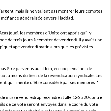
d’argent, mais ils ne veulent pas montrer leurs comptes
e méfiance généralisée envers Haddad.
Acas jeudi, les membres d’Unite ont appris qu’il y
de de trois jours à compter de vendredi. Il y avait une
 piquetage vendredi matin alors que les grévistes
as être parvenus aussi loin, en cinq semaines de
aut à moins du tiers de la revendication syndicale. Les
ent qu’il mérite d’être considéré par ses membres ?
n de masse vendredi après-midi est allé 126 à 20 contre
ils de ce vote seront envoyés dans le cadre du vote
 également souhaité que le vote électronique soit