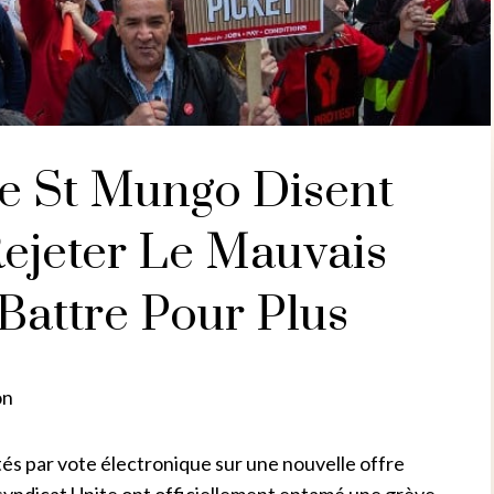
De St Mungo Disent
Rejeter Le Mauvais
Battre Pour Plus
on
és par vote électronique sur une nouvelle offre
 syndicat Unite ont officiellement entamé une grève