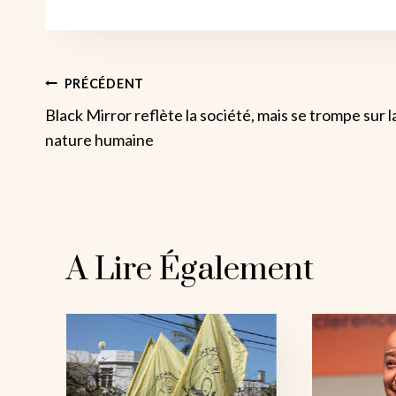
Navigation
PRÉCÉDENT
Black Mirror reflète la société, mais se trompe sur l
De
nature humaine
L’article
A Lire Également