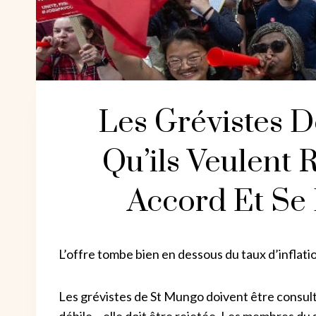
Les Grévistes 
Qu’ils Veulent 
Accord Et Se 
L’offre tombe bien en dessous du taux d’inflati
Les grévistes de St Mungo doivent être consult
débile – elle doit être rejetée. Les membres du