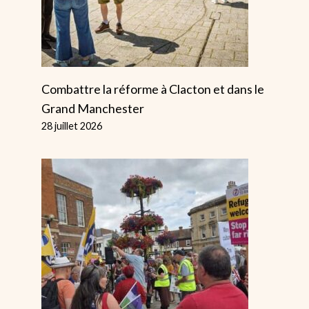
Combattre la réforme à Clacton et dans le
Grand Manchester
28 juillet 2026
Cop27, Un Échec
Birmingham
Qui N’enrayera
Strikers Blo
Pas
Scab Véhicu
L’effondrement
Par
Alice
21 mai
Écologique