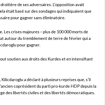
e droitière de ses adversaires. L’opposition avait
Cela était basé sur des sondages qui indiquaient que
saire pour gagner sans éliminatoire.
ée. Les crises majeures – plus de 100 000 morts de
État autour du tremblement de terre de février qui a
ılıcdaroglu pour gagner.
out soutien aux droits des Kurdes et en intensifiant
ilicdaroglu a déclaré à plusieurs reprises que, s’il
est l’ancien coprésident du parti pro-kurde HDP depuis la
rge des libertés civiles et des libertés démocratiques.