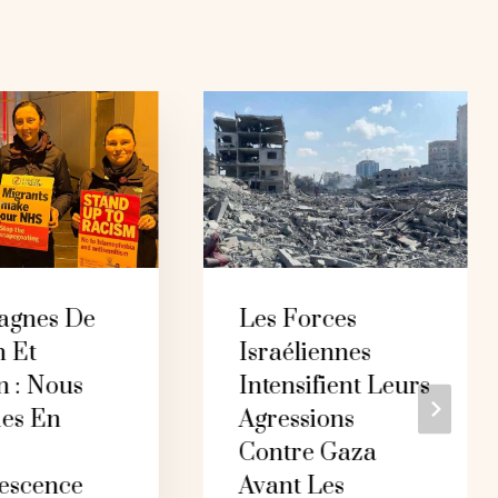
gnes De
Les Forces
n Et
Israéliennes
n : Nous
Intensifient Leurs
es En
Agressions
Contre Gaza
vescence
Avant Les