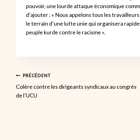
pouvoir, une lourde attaque économique commen
d’ajouter : « Nous appelons tous les travailleur
le terrain d’une lutte unie qui organisera rapid
peuple kurde contre le racisme ».
Navigation
PRÉCÉDENT
Colère contre les dirigeants syndicaux au congrès
De
de l’UCU
L’article