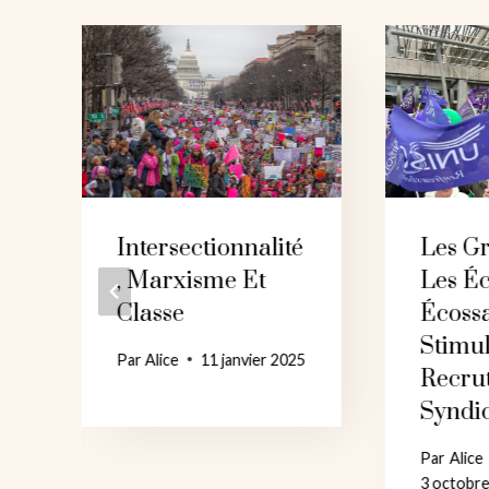
Intersectionnalité
Les G
, Marxisme Et
Les Éc
Classe
Écossa
Stimu
Par
Alice
11 janvier 2025
Recru
Syndi
Par
Alice
3 octobr