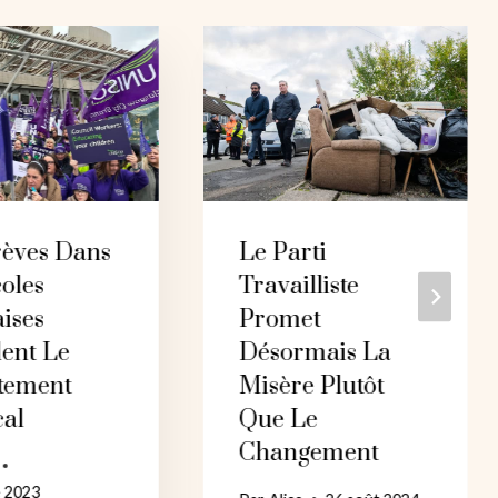
rèves Dans
Le Parti
oles
Travailliste
ises
Promet
lent Le
Désormais La
tement
Misère Plutôt
cal
Que Le
Changement
e 2023