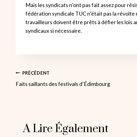
Mais les syndicats n’ont pas fait assez pour rési
fédération syndicale TUC n’était pas la révolte 
travailleurs doivent être prêts à défier les lois
syndicaux si nécessaire.
Navigation
PRÉCÉDENT
Faits saillants des festivals d’Édimbourg
De
L’article
A Lire Également