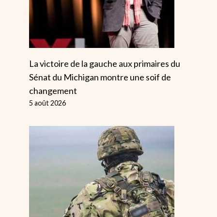
La victoire de la gauche aux primaires du
Sénat du Michigan montre une soif de
changement
5 août 2026
Une Occasion
Les Agents 
Manquée : Votre
Santé Menta
Parti, Les
Organisent 
Indépendants Et
Piquet De M
Les Élections De
À Bristol
2026
Par
Alice
30 janv
Par
Alice
9 mai 2026