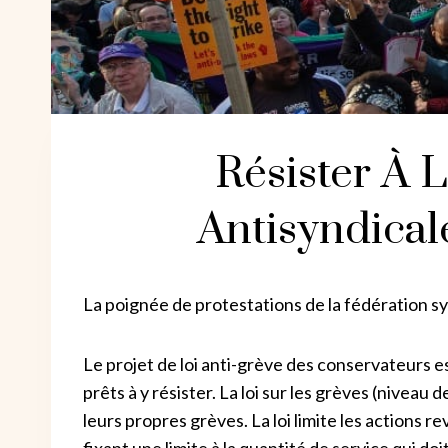
Résister À 
Antisyndical
La poignée de protestations de la fédération sy
Le projet de loi anti-grève des conservateurs es
prêts à y résister. La loi sur les grèves (niveau 
leurs propres grèves. La loi limite les actions 
fixant une limite à la quantité de service qui do