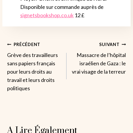
Disponible sur commande auprès de
signetsbookshop.co.uk
12 £
Navigation
PRÉCÉDENT
SUIVANT
Grève des travailleurs
Massacre de l’hôpital
De
sans papiers français
israélien de Gaza : le
L’article
pour leurs droits au
vrai visage de la terreur
travail et leurs droits
politiques
A Lire Également