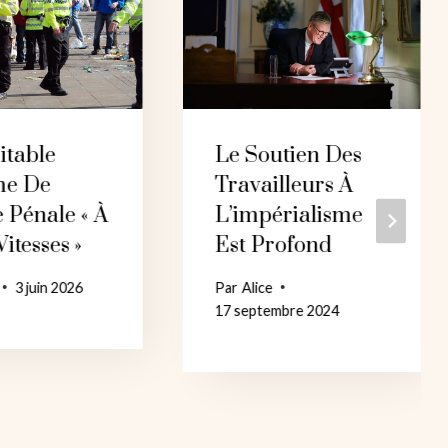
itable
Le Soutien Des
me De
Travailleurs À
e Pénale « À
L’impérialisme
itesses »
Est Profond
3 juin 2026
Par
Alice
17 septembre 2024