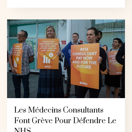
CONSERVATEURS
SUBISSENT
DEUX
DÉFAITES
AUX
ÉLECTIONS
PARTIELLES
ET
EN
ESQUIVENT
DE
JUSTESSE
UNE
TROISIÈME
Les Médecins Consultants
Font Grève Pour Défendre Le
NHS