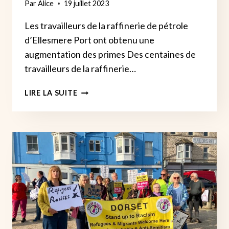
Par
Alice
19 juillet 2023
DES
PATRONS
Les travailleurs de la raffinerie de pétrole
d’Ellesmere Port ont obtenu une
augmentation des primes Des centaines de
travailleurs de la raffinerie…
LA
LIRE LA SUITE
MENACE
DE
GRÈVE
À
LA
RAFFINERIE
DE
PÉTROLE
DE
STANLOW
OBLIGE