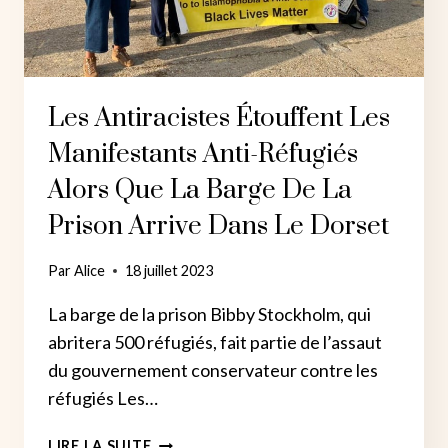
LES
PATRONS
À
TOUSSER
Les Antiracistes Étouffent Les
Manifestants Anti-Réfugiés
Alors Que La Barge De La
Prison Arrive Dans Le Dorset
Par
Alice
18 juillet 2023
La barge de la prison Bibby Stockholm, qui
abritera 500 réfugiés, fait partie de l’assaut
du gouvernement conservateur contre les
réfugiés Les…
LES
LIRE LA SUITE