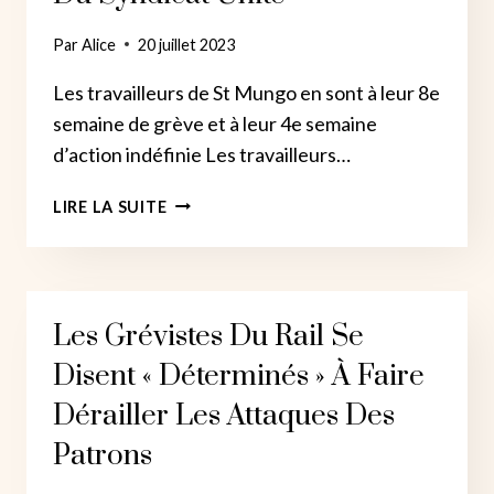
Par
Alice
20 juillet 2023
Les travailleurs de St Mungo en sont à leur 8e
semaine de grève et à leur 4e semaine
d’action indéfinie Les travailleurs…
LES
LIRE LA SUITE
GRÉVISTES
DE
ST
MUNGO
Les Grévistes Du Rail Se
LUTTENT
CONTRE
Disent « Déterminés » À Faire
UNE
NOUVELLE
Dérailler Les Attaques Des
PROPOSITION
Patrons
DES
RESPONSABLES