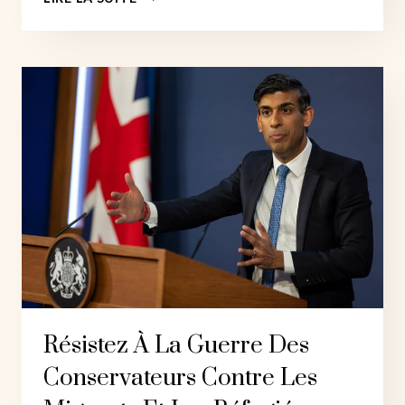
ANTIRACISTES
ÉTOUFFENT
LES
MANIFESTANTS
ANTI-
RÉFUGIÉS
ALORS
QUE
LA
BARGE
DE
LA
PRISON
ARRIVE
DANS
LE
Résistez À La Guerre Des
DORSET
Conservateurs Contre Les