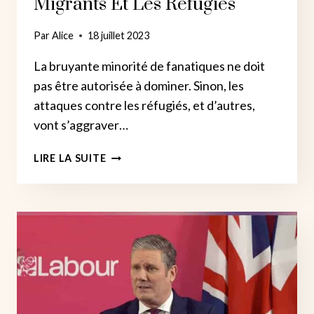
Migrants Et Les Réfugiés
Par
Alice
18 juillet 2023
La bruyante minorité de fanatiques ne doit
pas être autorisée à dominer. Sinon, les
attaques contre les réfugiés, et d’autres,
vont s’aggraver…
RÉSISTEZ
LIRE LA SUITE
À
LA
GUERRE
DES
CONSERVATEURS
CONTRE
LES
MIGRANTS
ET