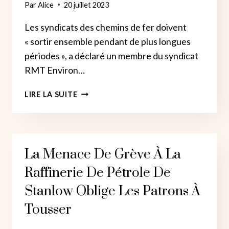
Par
Alice
20 juillet 2023
DU
SYNDICAT
Les syndicats des chemins de fer doivent
UNITE
« sortir ensemble pendant de plus longues
périodes », a déclaré un membre du syndicat
RMT Environ…
LES
LIRE LA SUITE
GRÉVISTES
DU
RAIL
SE
La Menace De Grève À La
DISENT
« DÉTERMINÉS »
Raffinerie De Pétrole De
À
FAIRE
Stanlow Oblige Les Patrons À
DÉRAILLER
Tousser
LES
ATTAQUES