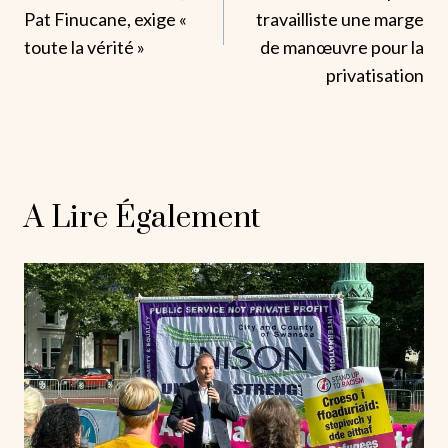
L’article
Pat Finucane, exige «
travailliste une marge
toute la vérité »
de manœuvre pour la
privatisation
A Lire Également