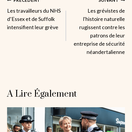
Navigation
PRÉCÉDENT
SUIVANT
Les travailleurs du NHS
Les grévistes de
De
d’Essex et de Suffolk
l'histoire naturelle
L’article
intensifient leur grève
rugissent contre les
patrons de leur
entreprise de sécurité
néandertalienne
A Lire Également