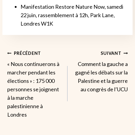
Manifestation Restore Nature Now, samedi
22 juin, rassemblement à 12h, Park Lane,
Londres W1K
Navigation
PRÉCÉDENT
SUIVANT
« Nous continuerons à
Comment la gauche a
De
marcher pendant les
gagné les débats sur la
L’article
élections » : 175 000
Palestine et la guerre
personnes se joignent
au congrès de l’UCU
à la marche
palestinienne à
Londres