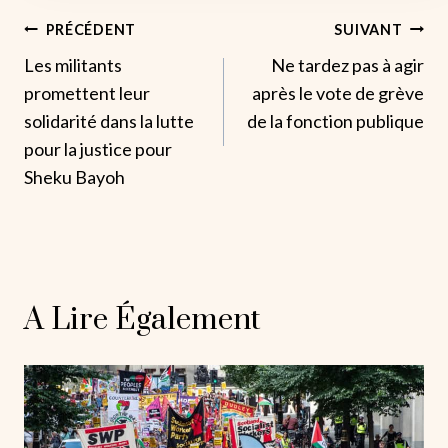
Navigation
PRÉCÉDENT
SUIVANT
Les militants
Ne tardez pas à agir
De
promettent leur
après le vote de grève
L’article
solidarité dans la lutte
de la fonction publique
pour la justice pour
Sheku Bayoh
A Lire Également