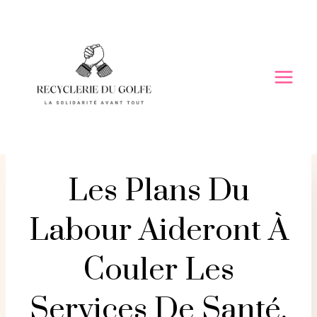
Skip
to
content
Les Plans Du
Labour Aideront À
Couler Les
Services De Santé,