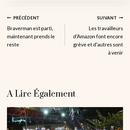
Navigation
PRÉCÉDENT
SUIVANT
Braverman est parti,
Les travailleurs
De
maintenant prends le
d’Amazon font encore
L’article
reste
grève et d’autres sont
à venir
A Lire Également