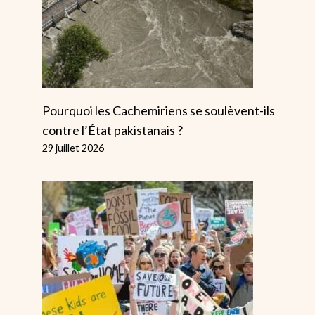
Pourquoi les Cachemiriens se soulèvent-ils
Qu’y A-T-Il
contre l’État pakistanais ?
Vraiment
29 juillet 2026
Derrière La
Pénurie De
Fruits Et
Légumes ?
De Nouveaux
Missiles Vont
Par
Alice
Poursuivre La
26 février 2023
Course Aux