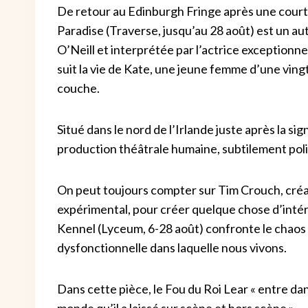
De retour au Edinburgh Fringe après une courte 
Paradise (Traverse, jusqu’au 28 août) est un au
O’Neill et interprétée par l’actrice exceptionn
suit la vie de Kate, une jeune femme d’une ving
couche.
Situé dans le nord de l’Irlande juste après la si
production théâtrale humaine, subtilement pol
On peut toujours compter sur Tim Crouch, créat
expérimental, pour créer quelque chose d’inté
Kennel (Lyceum, 6-28 août) confronte le chaos 
dysfonctionnelle dans laquelle nous vivons.
Dans cette pièce, le Fou du Roi Lear « entre dan
monde qu’il a laissé sur scène et hors scène ».