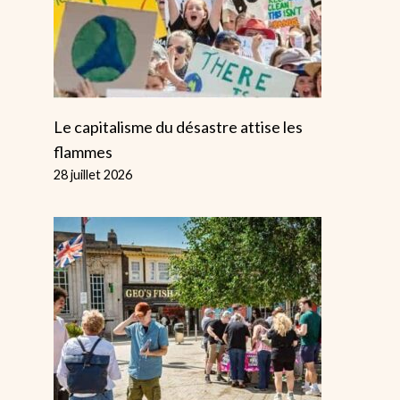
Armements En
Australie
Par
Alice
2 mai 2023
Le capitalisme du désastre attise les
flammes
28 juillet 2026