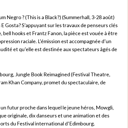
m Negro ? (This is a Black?) (Summerhall, 3-28 août)
E Gosta? S’appuyant sur les travaux de penseurs clés
e, bell hooks et Frantz Fanon, la pièce est vouée à être
pression raciale. L’émission est accompagnée d’un
nudité et qu’elle est destinée aux spectateurs âgés de
bourg, Jungle Book Reimagined (Festival Theatre,
kram Khan Company, promet du spectaculaire, de
 un futur proche dans lequel le jeune héros, Mowgli,
ue originale, dix danseurs et une animation et des
 forts du Festival international d’Edimbourg.