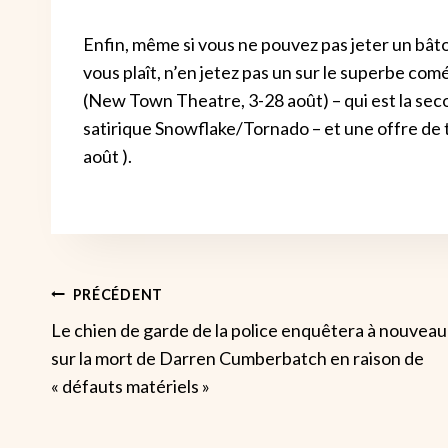
Enfin, même si vous ne pouvez pas jeter un bât
vous plaît, n’en jetez pas un sur le superbe co
(New Town Theatre, 3-28 août) – qui est la sec
satirique Snowflake/Tornado – et une offre de t
août ).
Navigation
PRÉCÉDENT
Le chien de garde de la police enquêtera à nouveau
De
sur la mort de Darren Cumberbatch en raison de
« défauts matériels »
L’article