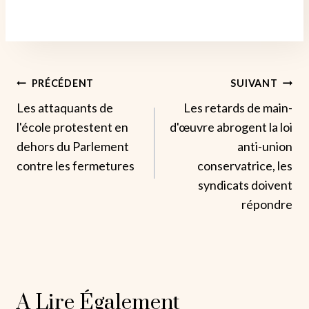
Navigation
PRÉCÉDENT
SUIVANT
Les attaquants de
Les retards de main-
De
l'école protestent en
d'œuvre abrogent la loi
L’article
dehors du Parlement
anti-union
contre les fermetures
conservatrice, les
syndicats doivent
répondre
A Lire Également