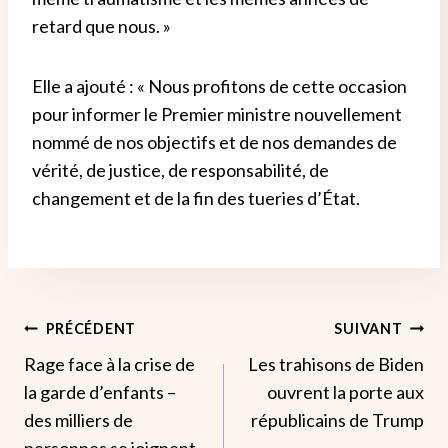
retard que nous. »
Elle a ajouté : « Nous profitons de cette occasion
pour informer le Premier ministre nouvellement
nommé de nos objectifs et de nos demandes de
vérité, de justice, de responsabilité, de
changement et de la fin des tueries d’État.
Navigation
PRÉCÉDENT
SUIVANT
Rage face à la crise de
Les trahisons de Biden
De
la garde d’enfants –
ouvrent la porte aux
L’article
des milliers de
républicains de Trump
personnes se joignent