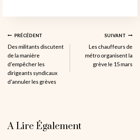
Navigation
PRÉCÉDENT
SUIVANT
Des militants discutent
Les chauffeurs de
De
de la manière
métro organisent la
L’article
d’empêcher les
grève le 15 mars
dirigeants syndicaux
d’annuler les grèves
A Lire Également