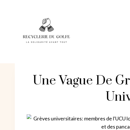
Skip
to
content
Une Vague De Gr
Univ