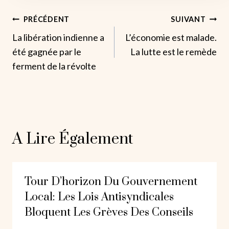
Navigation
PRÉCÉDENT
SUIVANT
La libération indienne a
L’économie est malade.
De
été gagnée par le
La lutte est le remède
L’article
ferment de la révolte
A Lire Également
Tour D’horizon Du Gouvernement
Local: Les Lois Antisyndicales
Bloquent Les Grèves Des Conseils