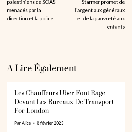
palestiniens de SOAS
Starmer promet de
L’article
menacés par la
l'argent aux généraux
direction et la police
et de la pauvreté aux
enfants
A Lire Également
Les Chauffeurs Uber Font Rage
Devant Les Bureaux De Transport
For London
Par
Alice
8 février 2023