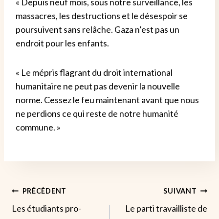
« Depuis neuf mois, sous notre surveillance, les
massacres, les destructions et le désespoir se
poursuivent sans relâche. Gaza n’est pas un
endroit pour les enfants.
« Le mépris flagrant du droit international
humanitaire ne peut pas devenir la nouvelle
norme. Cessez le feu maintenant avant que nous
ne perdions ce qui reste de notre humanité
commune. »
Navigation
PRÉCÉDENT
SUIVANT
Les étudiants pro-
Le parti travailliste de
De