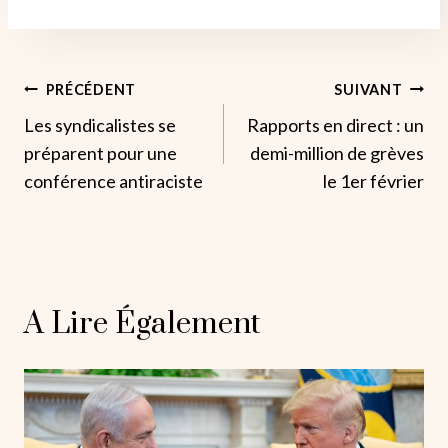
Navigation
PRÉCÉDENT
SUIVANT
Les syndicalistes se
Rapports en direct : un
De
préparent pour une
demi-million de grèves
L’article
conférence antiraciste
le 1er février
A Lire Également