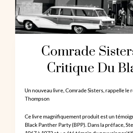
Comrade Sist
Critique Du Bl
Un nouveau livre, Comrade Sisters, rappelle le rô
Thompson
Ce livre magnifiquement produit est un témoign
Black Panther Party (BPP). Dans la préface, St
1967 à 1973 et « a été témoin du pouvoir positif