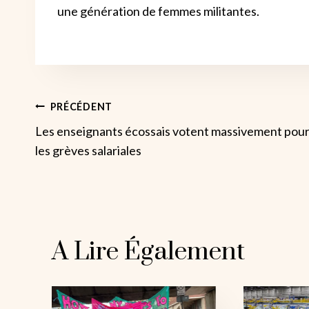
une génération de femmes militantes.
Navigation
PRÉCÉDENT
Les enseignants écossais votent massivement pou
De
les grèves salariales
L’article
A Lire Également