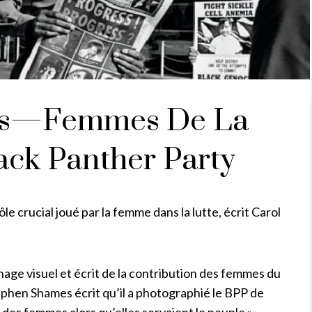
ers—Femmes De La
ack Panther Party
le crucial joué par la femme dans la lutte, écrit Carol
age visuel et écrit de la contribution des femmes du
ephen Shames écrit qu’il a photographié le BPP de
 des femmes alors qu’elles servaient le peuple ».