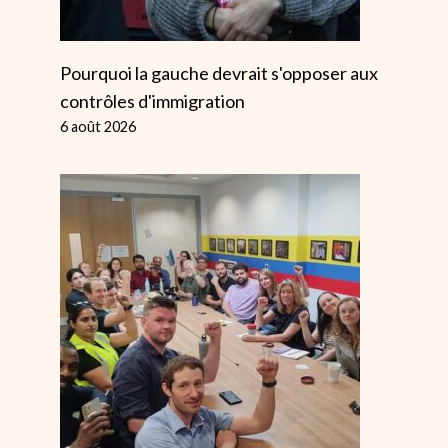
Pourquoi la gauche devrait s'opposer aux
contrôles d'immigration
6 août 2026
Lettres : St
Ne Laissez P
Helens
Les Racistes
Époustouflée Par
Exploiter La
Un Concert De
Mort De Sar
Fanfare
Sharif
Antiraciste
Par
Alice
14 novembre 2025
Par
Alice
30 mars 2026