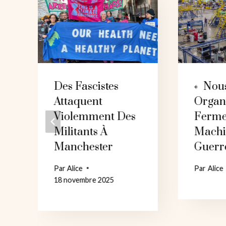
Des Fascistes
« Nou
Attaquent
Organ
Violemment Des
Ferme
s
Militants À
Machi
Manchester
Guerre
Par
Alice
Par
Alice
-
18 novembre 2025