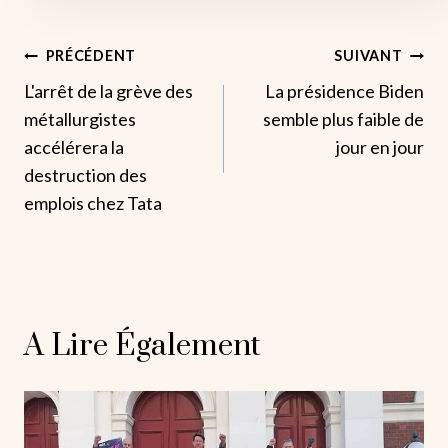
Navigation
PRÉCÉDENT
SUIVANT
L'arrêt de la grève des
La présidence Biden
De
métallurgistes
semble plus faible de
L’article
accélérera la
jour en jour
destruction des
emplois chez Tata
A Lire Également