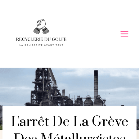
Skip
to
content
L'arrêt De La Grève