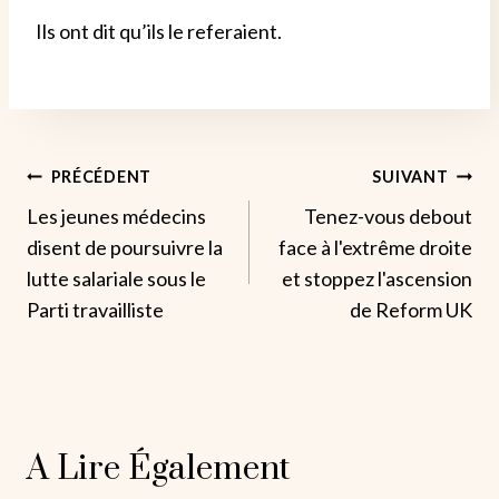
Ils ont dit qu’ils le referaient.
Navigation
PRÉCÉDENT
SUIVANT
Les jeunes médecins
Tenez-vous debout
De
disent de poursuivre la
face à l'extrême droite
L’article
lutte salariale sous le
et stoppez l'ascension
Parti travailliste
de Reform UK
A Lire Également