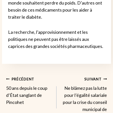
monde souhaitent perdre du poids. D’autres ont
besoin de ces médicaments pour les aider à
traiter le diabète.
La recherche, l’approvisionnement et les
politiques ne peuvent pas être laissés aux
caprices des grandes sociétés pharmaceutiques.
Navigation
PRÉCÉDENT
SUIVANT
50 ans depuis le coup
Ne blâmez pas la lutte
De
d’État sanglant de
pour l’égalité salariale
L’article
Pincohet
pour la crise du conseil
municipal de