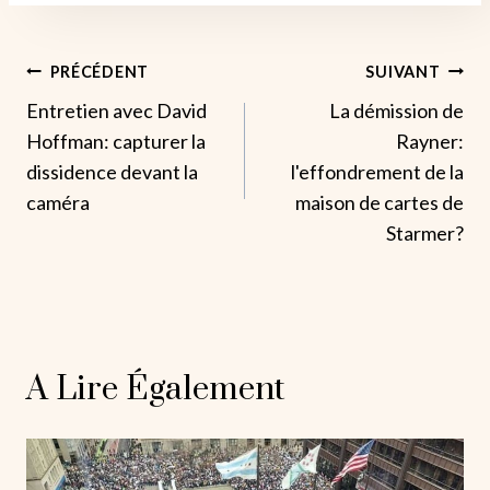
Navigation
PRÉCÉDENT
SUIVANT
Entretien avec David
La démission de
De
Hoffman: capturer la
Rayner:
L’article
dissidence devant la
l'effondrement de la
caméra
maison de cartes de
Starmer?
A Lire Également