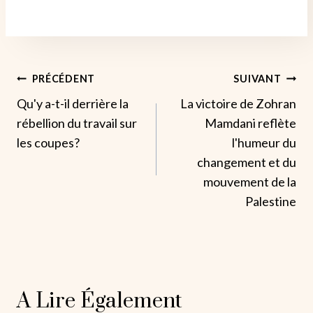
Navigation
PRÉCÉDENT
SUIVANT
Qu'y a-t-il derrière la
La victoire de Zohran
De
rébellion du travail sur
Mamdani reflète
L’article
les coupes?
l'humeur du
changement et du
mouvement de la
Palestine
A Lire Également