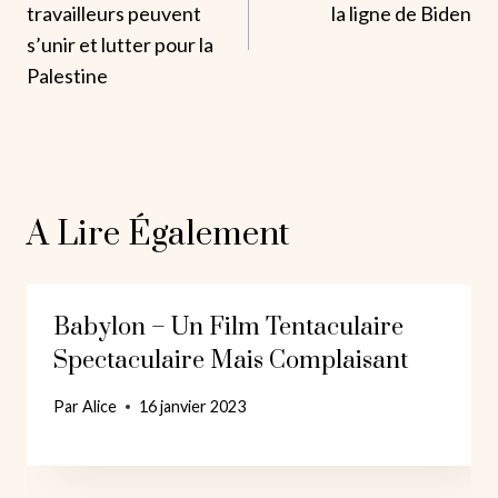
travailleurs peuvent
la ligne de Biden
L’article
s’unir et lutter pour la
Palestine
A Lire Également
Babylon – Un Film Tentaculaire
Spectaculaire Mais Complaisant
Par
Alice
16 janvier 2023