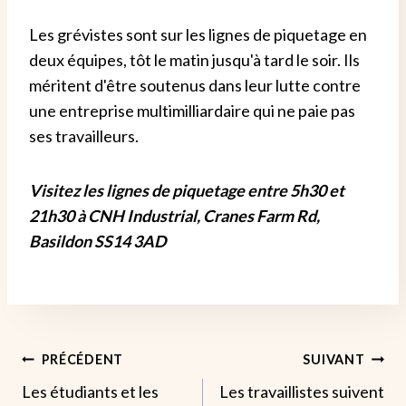
Les grévistes sont sur les lignes de piquetage en
deux équipes, tôt le matin jusqu'à tard le soir. Ils
méritent d'être soutenus dans leur lutte contre
une entreprise multimilliardaire qui ne paie pas
ses travailleurs.
Visitez les lignes de piquetage entre 5h30 et
21h30 à CNH Industrial, Cranes Farm Rd,
Basildon SS14 3AD
Navigation
PRÉCÉDENT
SUIVANT
Les étudiants et les
Les travaillistes suivent
De