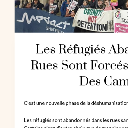
Les Réfugiés A
Rues Sont Forcé
Des Cam
C’est une nouvelle phase de la déshumanisatio
Les réfugiés sont abandonnés dans les rues san
Certains n’ont d’autre choix que de mendier po