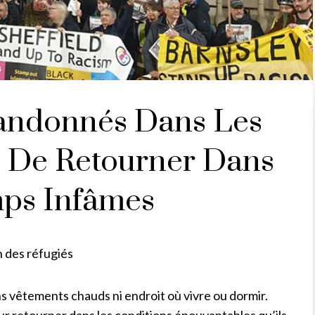
bandonnés Dans Les
s De Retourner Dans
ps Infâmes
n des réfugiés
s vêtements chauds ni endroit où vivre ou dormir.
ur retourner dans les conditions épouvantables qu’ils