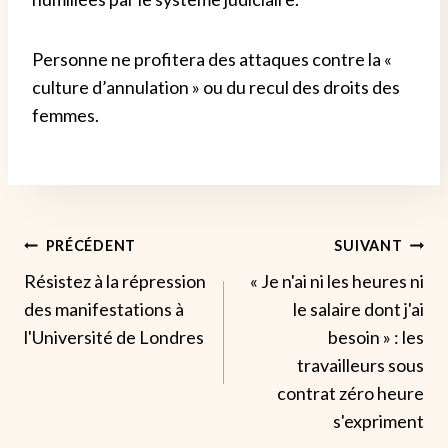
Personne ne profitera des attaques contre la «
culture d’annulation » ou du recul des droits des
femmes.
Navigation
PRÉCÉDENT
SUIVANT
Résistez à la répression
« Je n'ai ni les heures ni
De
des manifestations à
le salaire dont j'ai
L’article
l'Université de Londres
besoin » : les
travailleurs sous
contrat zéro heure
s'expriment