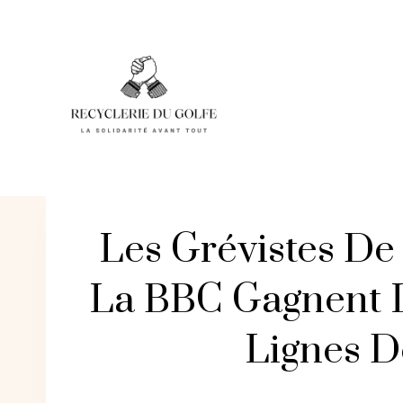
Skip
to
content
Les Grévistes De
La BBC Gagnent L
Lignes D