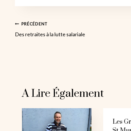
Navigation
PRÉCÉDENT
Des retraites à la lutte salariale
De
L’article
A Lire Également
Les Gr
St Mu