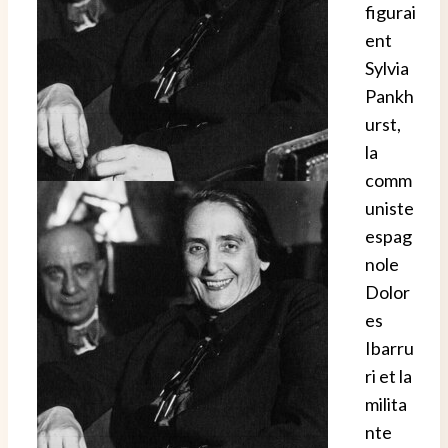
figurai
ent
Sylvia
Pankh
urst,
la
comm
uniste
espag
nole
Dolor
es
Ibarru
ri et la
milita
nte