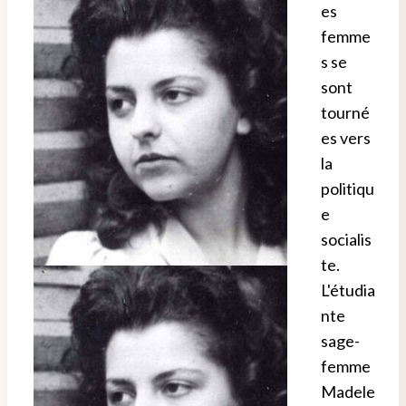
es
femme
s se
sont
tourné
es vers
la
politiqu
e
socialis
te.
L'étudia
nte
sage-
femme
Madele