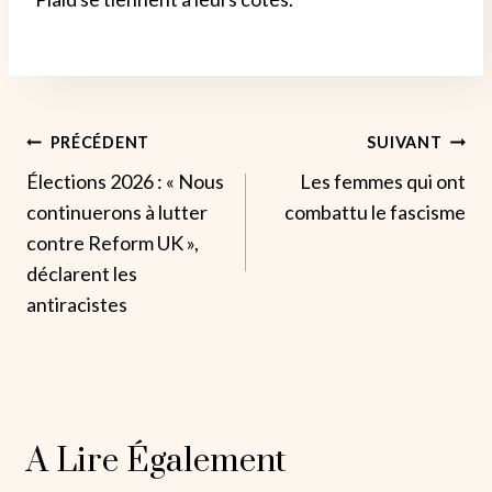
Navigation
PRÉCÉDENT
SUIVANT
Élections 2026 : « Nous
Les femmes qui ont
De
continuerons à lutter
combattu le fascisme
L’article
contre Reform UK »,
déclarent les
antiracistes
A Lire Également