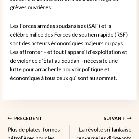
grèves ouvrières.
Les Forces armées soudanaises (SAF) et la
célèbre milice des Forces de soutien rapide (RSF)
sont des acteurs économiques majeurs du pays.
Les affronter – et tout l’appareil d’exploitation et
de violence d’État au Soudan – nécessite une
lutte pour arracher le pouvoir politique et
économique à tous ceux qui sont au sommet.
Navigation
PRÉCÉDENT
SUIVANT
Plus de plates-formes
La révolte sri-lankaise
De
pétrolières pour les
renverse les dirigeants