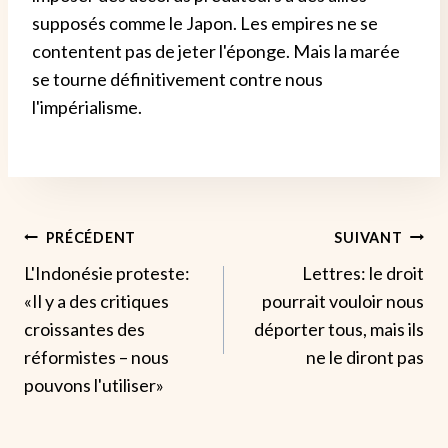
supposés comme le Japon. Les empires ne se
contentent pas de jeter l'éponge. Mais la marée
se tourne définitivement contre nous
l'impérialisme.
Navigation
PRÉCÉDENT
SUIVANT
L'Indonésie proteste:
Lettres: le droit
De
«Il y a des critiques
pourrait vouloir nous
L’article
croissantes des
déporter tous, mais ils
réformistes – nous
ne le diront pas
pouvons l'utiliser»