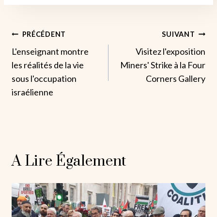
Navigation
PRÉCÉDENT
SUIVANT
L'enseignant montre
Visitez l'exposition
De
les réalités de la vie
Miners' Strike à la Four
L’article
sous l'occupation
Corners Gallery
israélienne
A Lire Également