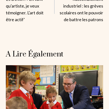
De
qu'artiste, je veux
industriel : les grèves
L’article
témoigner. L'art doit
scolaires ont le pouvoir
être actif'
de battre les patrons
A Lire Également