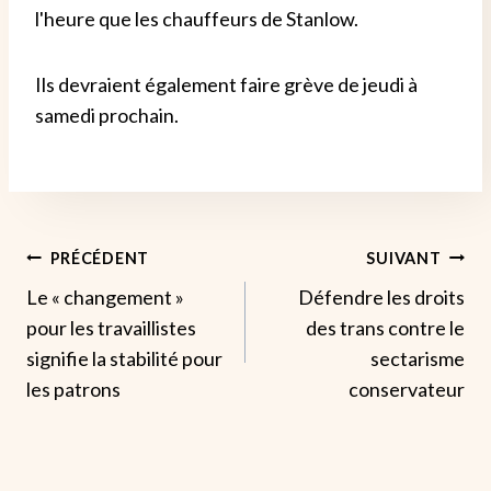
l'heure que les chauffeurs de Stanlow.
Ils devraient également faire grève de jeudi à
samedi prochain.
Navigation
PRÉCÉDENT
SUIVANT
Le « changement »
Défendre les droits
De
pour les travaillistes
des trans contre le
L’article
signifie la stabilité pour
sectarisme
les patrons
conservateur