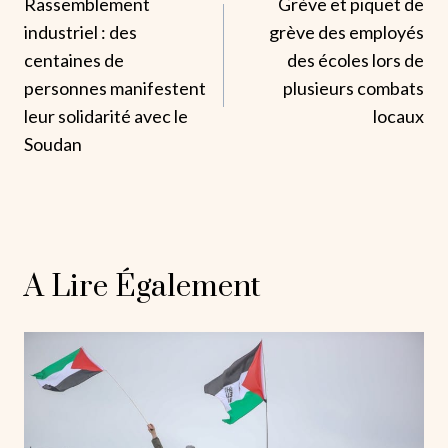
Rassemblement
Grève et piquet de
De
industriel : des
grève des employés
L’article
centaines de
des écoles lors de
personnes manifestent
plusieurs combats
leur solidarité avec le
locaux
Soudan
A Lire Également