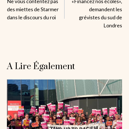
Ne vous contentez pas
«Financez nos écoles»,
De
des miettes de Starmer
demandent les
L’article
dans le discours du roi
grévistes du sud de
Londres
A Lire Également