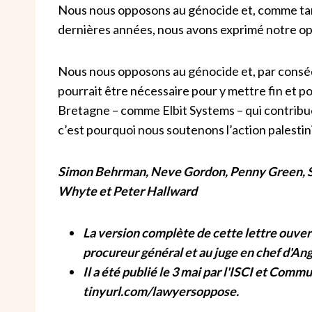
Nous nous opposons au génocide et, comme tant
dernières années, nous avons exprimé notre op
Nous nous opposons au génocide et, par conséq
pourrait être nécessaire pour y mettre fin et p
Bretagne – comme Elbit Systems – qui contrib
c’est pourquoi nous soutenons l’action palesti
Simon Behrman, Neve Gordon, Penny Green, Sa
Whyte et Peter Hallward
La version complète de cette lettre ouvert
procureur général et au juge en chef d'Ang
Il a été publié le 3 mai par l'ISCI et Comm
tinyurl.com/lawyersoppose.