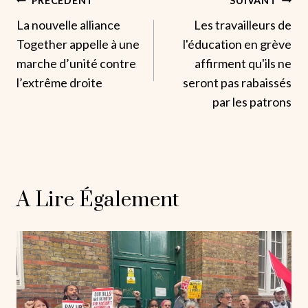
Navigation
PRÉCÉDENT
SUIVANT
La nouvelle alliance
Les travailleurs de
De
Together appelle à une
l'éducation en grève
L’article
marche d’unité contre
affirment qu'ils ne
l’extrême droite
seront pas rabaissés
par les patrons
A Lire Également